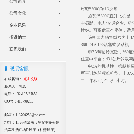
公司简介
施瓦泽300C的相关介绍
公司文化
施瓦泽300C直升飞机是
中摄影、电力/交通巡查、
企业风采
性好。可提供三个座位，适
招贤纳士
该机国内销售型号为申3A。
360-D1A 190活塞式发
联系我们
申3A驾驶舱宽敞，360
佳空中平台；431公斤的载
申3A的机动性，操纵响应
军事训练的标准机型。申3A
在线咨询：
点击交谈
二十年和2万个飞行小时。
联系人：郭总
电话：132-105-35852
QQ号：413799253
邮箱：413799253@qq.com
地址： 山东省济南市平安南路齐鲁
汽车生活广场D展厅（长清展厅）