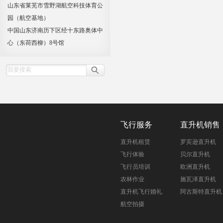
山东省莱芜市雪野湖航空科技体育公
园（航空基地）
中国山东济南历下区经十东路奥体中
心（东荷西柳）8号馆
飞行服务
直升机销售
直升机租赁
罗宾逊直升机
飞行体验
贝尔直升机
飞行员培训
欧洲直升机
农林作业
施瓦泽直升机
直升机飞行婚礼
阿古斯特直升机
航空拍摄