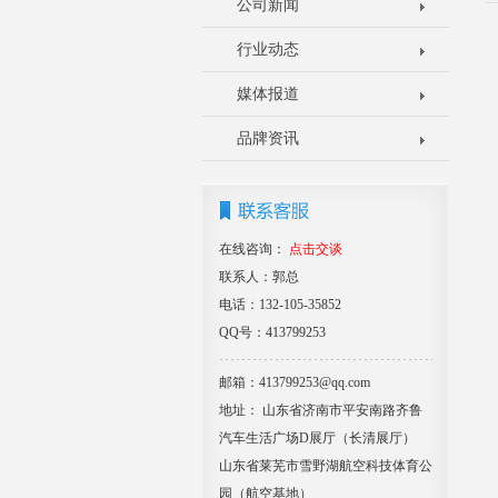
公司新闻
行业动态
媒体报道
品牌资讯
在线咨询：
点击交谈
联系人：郭总
电话：132-105-35852
QQ号：413799253
邮箱：413799253@qq.com
地址： 山东省济南市平安南路齐鲁
汽车生活广场D展厅（长清展厅）
山东省莱芜市雪野湖航空科技体育公
园（航空基地）