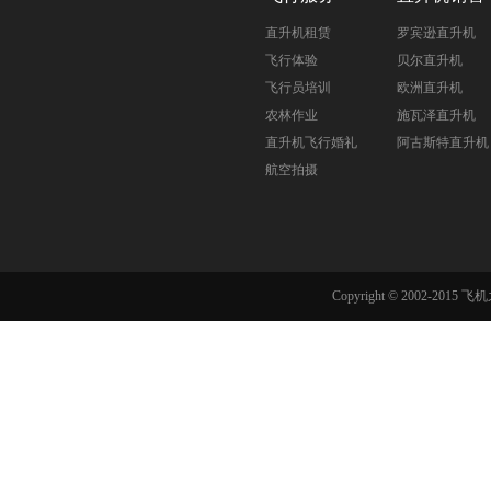
直升机租赁
罗宾逊直升机
飞行体验
贝尔直升机
飞行员培训
欧洲直升机
农林作业
施瓦泽直升机
直升机飞行婚礼
阿古斯特直升机
航空拍摄
Copyright © 2002-201