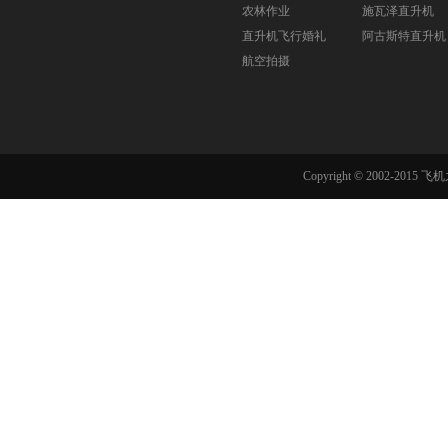
农林作业
施瓦泽直升机
直升机飞行婚礼
阿古斯特直升机
航空拍摄
Copyright © 2002-201