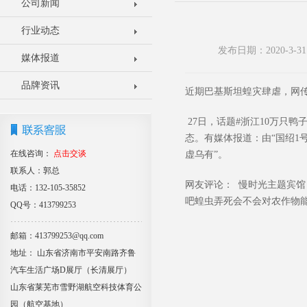
公司新闻
行业动态
发布日期：2020-3
媒体报道
品牌资讯
近期巴基斯坦蝗灾肆虐，网
27日，话题#浙江10万只
态。有媒体报道：由“国绍1
在线咨询：
点击交谈
虚乌有”。
联系人：郭总
网友评论： 慢时光主题宾
电话：132-105-35852
吧蝗虫弄死会不会对农作物能
QQ号：413799253
邮箱：413799253@qq.com
地址： 山东省济南市平安南路齐鲁
汽车生活广场D展厅（长清展厅）
山东省莱芜市雪野湖航空科技体育公
园（航空基地）