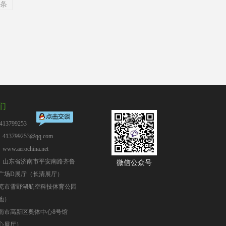
条
们
13799253
13799253@qq.com
：
www.aerochina.net
：山东省济南市平安南路齐鲁
微信公众号
广场D展厅（长清展厅）
芜市雪野湖航空科技体育公园
地）
南市高新区奥体中心8号馆
心展厅）