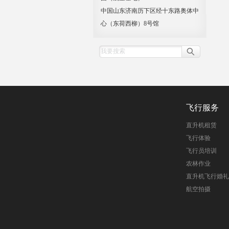
中国山东济南历下区经十东路奥体中
心（东荷西柳）8号馆
飞行服务
直升机租赁
飞行体验
飞行员培训
农林作业
直升机飞行婚礼
航空拍摄