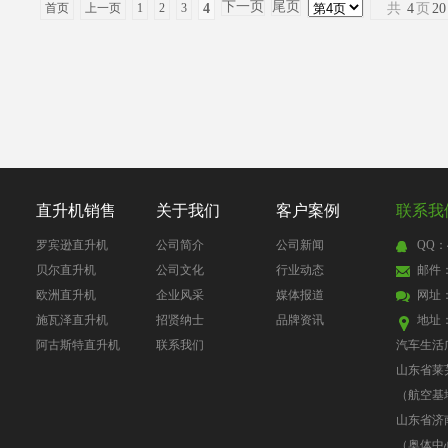
下一页
尾页
首页
上一页
1
2
3
4
共
4
页
20
直升机销售
关于我们
客户案例
联系我
罗宾逊直升机
公司简介
公司新闻
QQ：4
贝尔直升机
公司文化
行业动态
邮件：4
欧洲直升机
企业风采
媒体报道
网址
施瓦泽直升机
招贤纳士
品牌资讯
地址
阿古斯特直升机
联系我们
汽车生活
山东省莱
（航空基
山东省济
（奥体中