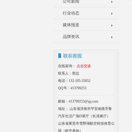
公司新闻
行业动态
媒体报道
品牌资讯
在线咨询：
点击交谈
联系人：郭总
电话：132-105-35852
QQ号：413799253
邮箱：413799253@qq.com
地址： 山东省济南市平安南路齐鲁
汽车生活广场D展厅（长清展厅）
山东省莱芜市雪野湖航空科技体育公
园（航空基地）