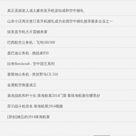
真正圣诞老人成土豪坐直升机送钻戒和空中婚礼
山东小汉再次签订直升机婚礼成为全国空中婚礼接亲最多企业之一
炫美直升机大片震撼来袭
巴西航空公务机 - 飞鸿100/300
庞巴迪公务机 - 挑战者850
比奇Beechcraft - 空中国王系列
塞斯纳公务机 - 奖状野马CE-510
金鹿航空救援成立
枭龙战机和歼十比 珠海航展2014门票 看珠海航展住哪里好
苏35战斗机排名 珠海航展2014视频
[原创]难忘的2014珠海航展