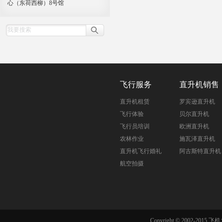
心（东荷西柳）8号馆
飞行服务
直升机销售
直升机租赁
罗宾逊直升机
飞行体验
贝尔直升机
飞行员培训
欧洲直升机
农林作业
施瓦泽直升机
直升机飞行婚礼
阿古斯特直升机
航空拍摄
Copyright © 2002-201